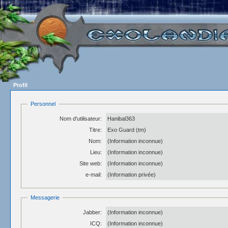
Profil
Personnel
Nom d'utilisateur:
Hanibal363
Titre:
Exo Guard (tm)
Nom:
(Information inconnue)
Lieu:
(Information inconnue)
Site web:
(Information inconnue)
e-mail:
(Information privée)
Messagerie
Jabber:
(Information inconnue)
ICQ:
(Information inconnue)