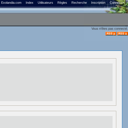
Exolandia.com
Index
Utilisateurs
Règles
Recherche
Inscription
Connexion
Vous n'êtes pas connecté.
RSS p
RSS a