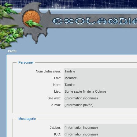
Profil
Personnel
Nom d'utilisateur:
Tantine
Titre:
Membre
Nom:
Tantine
Lieu:
Sur le sable fin de la Colonie
Site web:
(Information inconnue)
e-mail:
(Information privée)
Messagerie
Jabber:
(Information inconnue)
ICQ:
(Information inconnue)