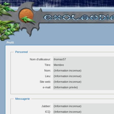
Profil
Personnel
Nom d'utilisateur:
thomas57
Titre:
Membre
Nom:
(Information inconnue)
Lieu:
(Information inconnue)
Site web:
(Information inconnue)
e-mail:
(Information privée)
Messagerie
Jabber:
(Information inconnue)
ICQ:
(Information inconnue)