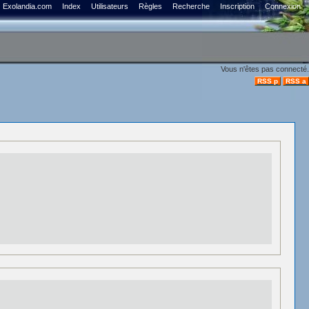
Exolandia.com
Index
Utilisateurs
Règles
Recherche
Inscription
Connexion
Vous n'êtes pas connecté.
RSS p
RSS a