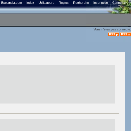
Exolandia.com
Index
Utilisateurs
Règles
Recherche
Inscription
Connexion
Vous n'êtes pas connecté.
RSS p
RSS a