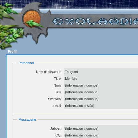
Profil
Personnel
Nom d'utilisateur:
Tsugumi
Titre:
Membre
Nom:
(Information inconnue)
Lieu:
(Information inconnue)
Site web:
(Information inconnue)
e-mail:
(Information privée)
Messagerie
Jabber:
(Information inconnue)
ICQ:
(Information inconnue)