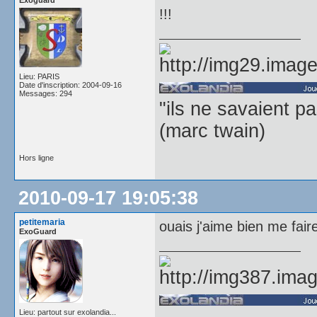
Exoguard
!!!
Lieu: PARIS
Date d'inscription: 2004-09-16
Messages: 294
"ils ne savaient pas
(marc twain)
Hors ligne
2010-09-17 19:05:38
petitemaria
ouais j'aime bien me fair
ExoGuard
Lieu: partout sur exolandia...