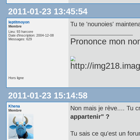
2011-01-23 13:45:54
leptitmoyon
Tu te 'nounoies' mainten
Membre
Lieu: 93 harcore
Date d'inscription: 2004-12-08
Prononce mon nom e
Messages: 629
Hors ligne
2011-01-23 15:14:58
Khena
Non mais je rève.... Tu 
Membre
appartenir" ?
Tu sais ce qu'est un for