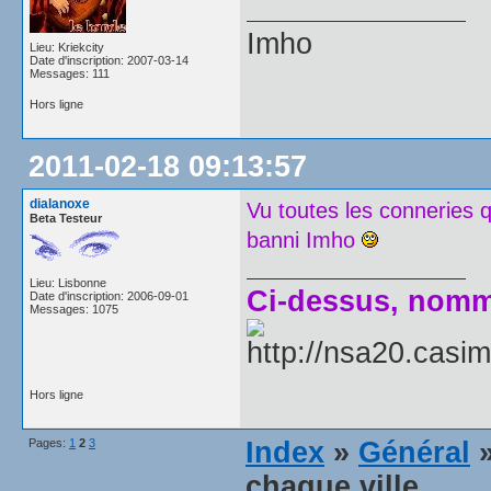
Imho
Lieu: Kriekcity
Date d'inscription: 2007-03-14
Messages: 111
Hors ligne
2011-02-18 09:13:57
dialanoxe
Vu toutes les conneries q
Beta Testeur
banni Imho
Lieu: Lisbonne
Ci-dessus, nommé
Date d'inscription: 2006-09-01
Messages: 1075
Hors ligne
Pages:
1
2
3
Index
»
Général
»
chaque ville