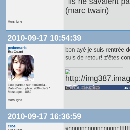
"ils ne savaient pas
(marc twain)
Hors ligne
2010-09-17 10:54:39
petitemaria
bon ayé je suis rentrée d
ExoGuard
suis de retour! z'êtes co
Lieu: partout sur exolandia...
Date d'inscription: 2004-02-27
Messages: 1062
Hors ligne
2010-09-17 16:36:59
clios
ennnnnnnnnnnnnnnnffffffffff