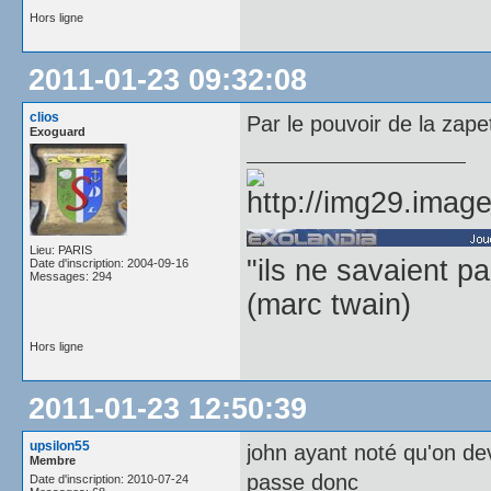
Hors ligne
2011-01-23 09:32:08
clios
Par le pouvoir de la zape
Exoguard
Lieu: PARIS
"ils ne savaient pas
Date d'inscription: 2004-09-16
Messages: 294
(marc twain)
Hors ligne
2011-01-23 12:50:39
upsilon55
john ayant noté qu'on dev
Membre
passe donc
Date d'inscription: 2010-07-24