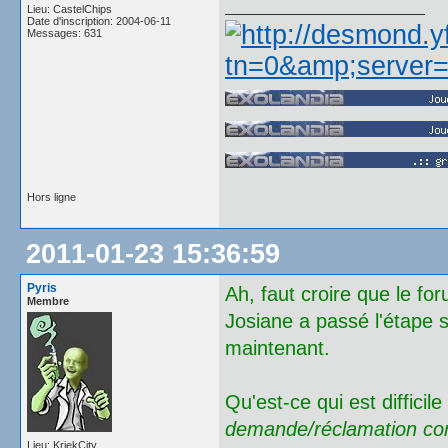
Lieu: CastelChips
Date d'inscription: 2004-06-11
Messages: 631
Hors ligne
2011-01-23 15:36:59
Pyris
Ah, faut croire que le foru
Membre
Josiane a passé l'étape s
maintenant.
Qu'est-ce qui est diffici
demande/réclamation con
Lieu: KriekCity