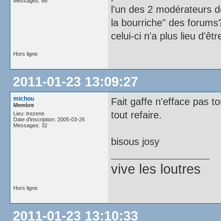
Messages: 68
l'un des 2 modérateurs de
la bourriche" des forums
celui-ci n'a plus lieu d'êt
Hors ligne
2011-01-23 13:09:27
michou
Fait gaffe n'efface pas t
Membre
tout refaire.
Lieu: trezene
Date d'inscription: 2005-03-26
Messages: 32
bisous josy
vive les loutres
Hors ligne
2011-01-23 13:10:33