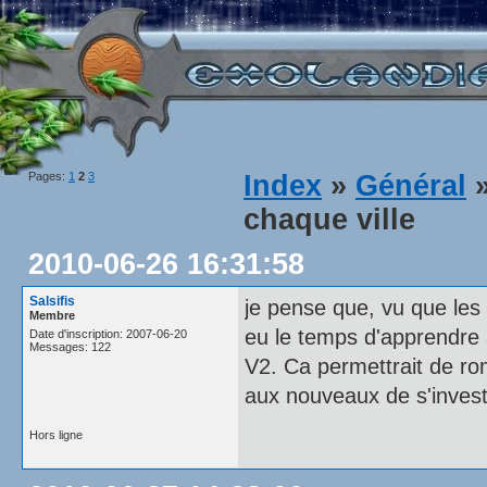
Pages:
1
2
3
Index
»
Général
»
chaque ville
2010-06-26 16:31:58
Salsifis
je pense que, vu que les
Membre
eu le temps d'apprendre à
Date d'inscription: 2007-06-20
Messages: 122
V2. Ca permettrait de ro
aux nouveaux de s'investi
Hors ligne