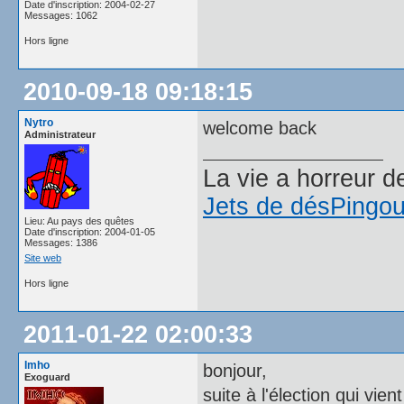
Date d'inscription: 2004-02-27
Messages: 1062
Hors ligne
2010-09-18 09:18:15
Nytro
welcome back
Administrateur
La vie a horreur 
Jets de dés
Pingou
Lieu: Au pays des quêtes
Date d'inscription: 2004-01-05
Messages: 1386
Site web
Hors ligne
2011-01-22 02:00:33
Imho
bonjour,
Exoguard
suite à l'élection qui vie