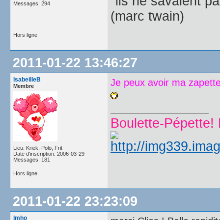
"ils ne savaient pas
Messages: 294
(marc twain)
Hors ligne
2011-01-22 13:46:27
IsabeilleB
Je peux avoir ma zapett
Membre
Boulette-Pépette! 
Lieu: Kriek, Polo, Frit
Date d'inscription: 2006-03-29
Messages: 181
Hors ligne
2011-01-22 23:23:09
Imho