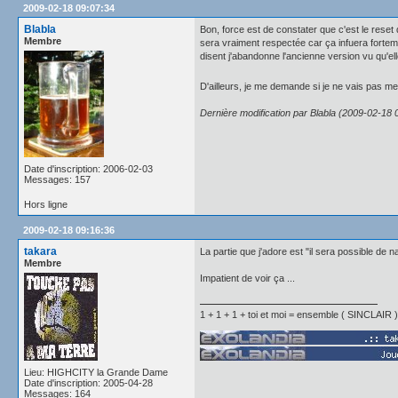
2009-02-18 09:07:34
Blabla
Bon, force est de constater que c'est le rese
Membre
sera vraiment respectée car ça infuera forte
disent j'abandonne l'ancienne version vu qu'el
D'ailleurs, je me demande si je ne vais pas 
Dernière modification par Blabla (2009-02-18 
Date d'inscription: 2006-02-03
Messages: 157
Hors ligne
2009-02-18 09:16:36
takara
La partie que j'adore est "il sera possible de n
Membre
Impatient de voir ça ...
1 + 1 + 1 + toi et moi = ensemble ( SINCLAIR )
Lieu: HIGHCITY la Grande Dame
Date d'inscription: 2005-04-28
Messages: 164