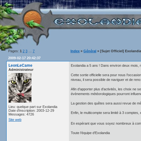
Pages:
1
2
3
…
7
Index
»
Général
» [Sujet Officiel] Exolandi
2009-02-17 20:42:37
LeonLeCame
Exolandia a 5 ans ! Dans environ deux mois, no
Administrateur
Cette sortie officielle sera pour nous l'occas
niveau, il sera possible de naviguer et de renc
Afin d'apporter plus d'activités, les choix ne
évènements météorologiques pourront influencer
La gestion des quêtes sera aussi revue de mêm
Lieu: quelque part sur Exolandia
Date d'inscription: 2003-12-29
Enfin, le multicompte sera limité à 3 comptes, 
Messages: 4726
Site web
En espérant que vous soyez nombreux à comm
Toute l'équipe d'Exolandia