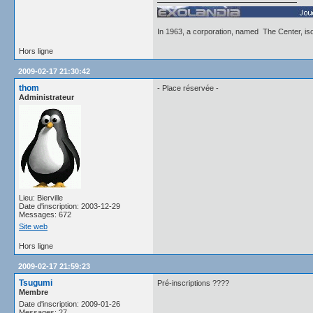
In 1963, a corporation, named The Center, iso
Hors ligne
2009-02-17 21:30:42
thom
- Place réservée -
Administrateur
Lieu: Bierville
Date d'inscription: 2003-12-29
Messages: 672
Site web
Hors ligne
2009-02-17 21:59:23
Tsugumi
Pré-inscriptions ????
Membre
Date d'inscription: 2009-01-26
Messages: 27