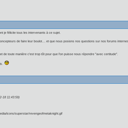
 je félicite tous les intervenants à ce sujet.
concepteurs de faire leur boulot.... et que nous posions nos questions sur nos forums intern
et de toute manière c'est trop tôt pour que l'on puisse nous répondre "avec certitude".
vis.
2-18 11:43:59)