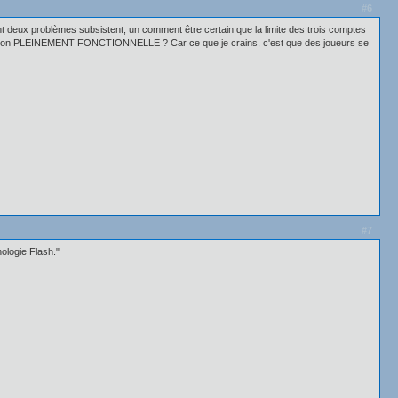
#6
nt deux problèmes subsistent, un comment être certain que la limite des trois comptes
e version PLEINEMENT FONCTIONNELLE ? Car ce que je crains, c'est que des joueurs se
#7
nologie Flash."