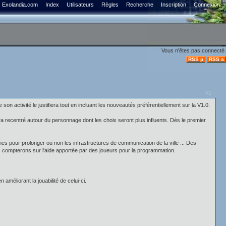
Exolandia.com
Index
Utilisateurs
Règles
Recherche
Inscription
Connexion
Vous n'êtes pas connecté.
RSS p
RSS a
#1
n activité le justifiera tout en incluant les nouveautés préférentiellement sur la V1.0.
era recentré autour du personnage dont les choix seront plus influents. Dès le premier
es pour prolonger ou non les infrastructures de communication de la ville ... Des
nous compterons sur l'aide apportée par des joueurs pour la programmation.
améliorant la jouabilité de celui-ci.