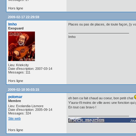
Hors ligne
2009-02-17 22:29:59
Imho
Places ou pas de places, de toute façon, j'y va
Exoguard
Imho
Lieu: Kriekcity
Date d'inscription: 2007-03-14
Messages: 111
Hors ligne
2009-02-18 00:03:15
polomar
eh ben ca fait chaud au coeur, bon petit chat
Membre
Y'aura-t'il moins de ville avec une fonction qu
Lieu: Exolandia-Lismore
En tout cas bravo !
Date d'inscription: 2005-09-14
Messages: 324
Site web
Hors ligne