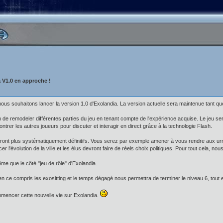
a V1.0 en approche !
us souhaitons lancer la version 1.0 d'Exolandia. La version actuelle sera maintenue tant que so
ion de remodeler différentes parties du jeu en tenant compte de l'expérience acquise. Le jeu s
ontrer les autres joueurs pour discuter et interagir en direct grâce à la technologie Flash.
 seront plus systématiquement définitifs. Vous serez par exemple amener à vous rendre aux urn
 l'évolution de la ville et les élus devront faire de réels choix politiques. Pour tout cela, 
e que le côté "jeu de rôle" d'Exolandia.
en ce compris les exositting et le temps dégagé nous permettra de terminer le niveau 6, tout en 
encer cette nouvelle vie sur Exolandia.