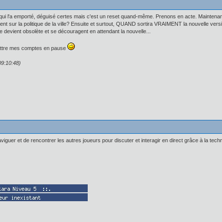
t qui l'a emporté, déguisé certes mais c'est un reset quand-même. Prenons en acte. Maintena
ment sur la politique de la ville? Ensuite et surtout, QUAND sortira VRAIMENT la nouvell
le devient obsolète et se découragent en attendant la nouvelle...
mettre mes comptes en pause
09:10:48)
aviguer et de rencontrer les autres joueurs pour discuter et interagir en direct grâce à la tech