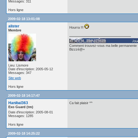
Messages: 311
Hors ligne
2009-02-18 13:01:08
alister
Hourra !!!
Membre
Comment trouvez-vous ma belle permanente 
Bizzzé@+
Lieu: Lismore
Date d'inscription: 2005-05-12
Messages: 347
Site web
Hors ligne
2009-02-18 14:17:47
Hanibal363
Ca fait plaisir ^^
Exo Guard (tm)
Date d'inscription: 2005-08-01
Messages: 1285
Hors ligne
2009-02-18 14:25:22