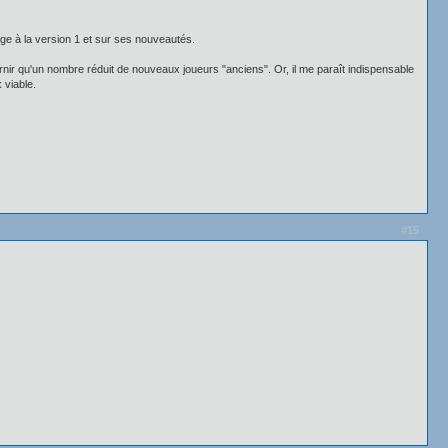
age à la version 1 et sur ses nouveautés.
ournir qu'un nombre réduit de nouveaux joueurs "anciens". Or, il me paraît indispensable
 viable.
#15