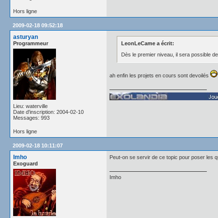
Hors ligne
2009-02-18 09:52:18
asturyan
Programmeur
LeonLeCame a écrit:
Dès le premier niveau, il sera possible de
ah enfin les projets en cours sont devoilés
Lieu: waterville
Date d'inscription: 2004-02-10
Messages: 993
Hors ligne
2009-02-18 10:11:07
Imho
Peut-on se servir de ce topic pour poser les q
Exoguard
Imho