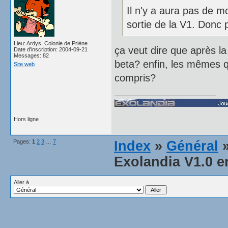
Il n'y a aura pas de m
sortie de la V1. Donc 
Lieu: Ardys, Colonie de Priène
ça veut dire que après la 
Date d'inscription: 2004-09-21
Messages: 82
beta? enfin, les mêmes qu
Site web
compris?
Hors ligne
Pages:
1
2
3
…
7
Index
»
Général
»
Exolandia V1.0 e
Aller à