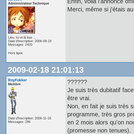
Enfin, voilà l'annonce offic
Administrateur Technique
Merci, même si j'étais au
Lieu: Ici et là bas ...
Date d'inscription: 2006-08-19
Messages: 2420
Hors ligne
2009-02-18 21:01:13
RoyFokker
??????
Membre
Je suis très dubitatif fa
être vrai.
Non, en fait je suis très 
programme, très gros pr
Date d'inscription: 2006-11-16
en 2 mois alors qu'on no
Messages: 286
(promesse non tenues).