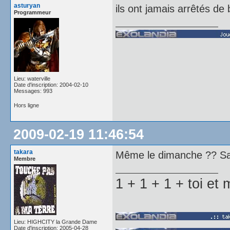
asturyan
ils ont jamais arrêtés de 
Programmeur
Lieu: waterville
Date d'inscription: 2004-02-10
Messages: 993
Hors ligne
2009-02-19 11:46:54
takara
Même le dimanche ?? Sac
Membre
1 + 1 + 1 + toi e
Lieu: HIGHCITY la Grande Dame
Date d'inscription: 2005-04-28