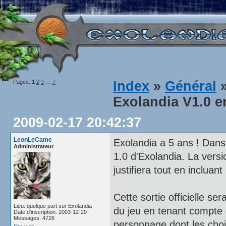
Pages:
1
2
3
…
7
Index
»
Général
»
Exolandia V1.0 e
2009-02-17 20:42:37
LeonLeCame
Exolandia a 5 ans ! Dans
Administrateur
1.0 d'Exolandia. La versi
justifiera tout en incluan
Cette sortie officielle se
Lieu: quelque part sur Exolandia
du jeu en tenant compte 
Date d'inscription: 2003-12-29
Messages: 4726
personnage dont les choix