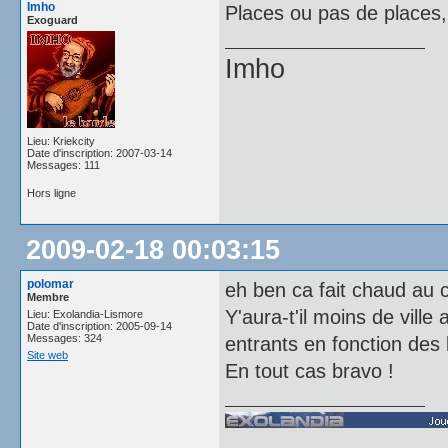
Imho
Places ou pas de places, 
Exoguard
Imho
Lieu: Kriekcity
Date d'inscription: 2007-03-14
Messages: 111
Hors ligne
2009-02-18 00:03:15
polomar
eh ben ca fait chaud au 
Membre
Y'aura-t'il moins de vill
Lieu: Exolandia-Lismore
Date d'inscription: 2005-09-14
Messages: 324
entrants en fonction des 
Site web
En tout cas bravo !