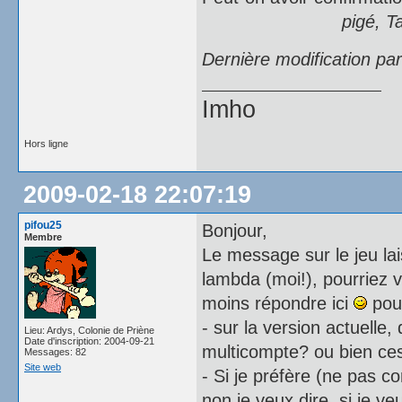
pigé, T
Dernière modification pa
Imho
Hors ligne
2009-02-18 22:07:19
pifou25
Bonjour,
Membre
Le message sur le jeu la
lambda (moi!), pourriez 
moins répondre ici
pour
- sur la version actuelle,
Lieu: Ardys, Colonie de Priène
Date d'inscription: 2004-09-21
multicompte? ou bien ces
Messages: 82
Site web
- Si je préfère (ne pas 
non je veux dire, si je ve