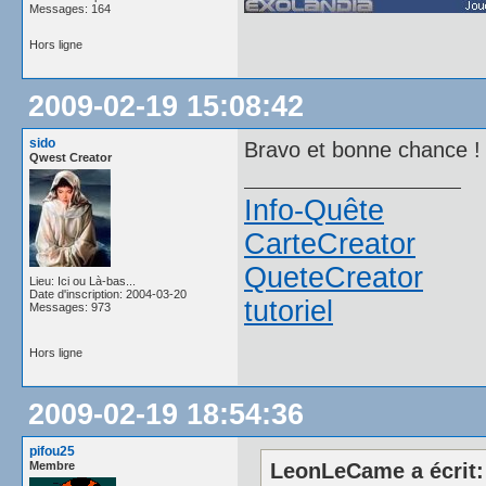
Messages: 164
Hors ligne
2009-02-19 15:08:42
sido
Bravo et bonne chance 
Qwest Creator
Info-Quête
CarteCreator
QueteCreator
Lieu: Ici ou Là-bas...
Date d'inscription: 2004-03-20
tutoriel
Messages: 973
Hors ligne
2009-02-19 18:54:36
pifou25
Membre
LeonLeCame a écrit: