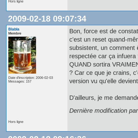
Hors ligne
2009-02-18 09:07:34
Blabla
Bon, force est de constat
Membre
c'est un reset quand-mê
subsistent, un comment ê
respectée car ça infuera f
QUAND sortira VRAIME
? Car ce que je crains, c
Date d'inscription: 2006-02-03
version vu qu'elle devien
Messages: 157
D'ailleurs, je me deman
Dernière modification pa
Hors ligne