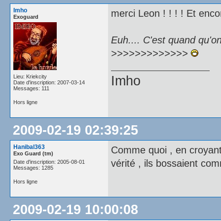
Imho
merci Leon ! ! ! ! Et enco
Exoguard
Euh.... C'est quand qu
>>>>>>>>>>>>>
Lieu: Kriekcity
Imho
Date d'inscription: 2007-03-14
Messages: 111
Hors ligne
2009-02-19 02:39:25
Hanibal363
Comme quoi , en croyant q
Exo Guard (tm)
vérité , ils bossaient c
Date d'inscription: 2005-08-01
Messages: 1285
Hors ligne
2009-02-19 10:00:08