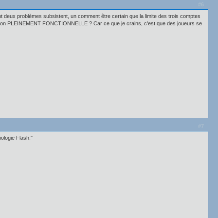
#6
nt deux problèmes subsistent, un comment être certain que la limite des trois comptes
e version PLEINEMENT FONCTIONNELLE ? Car ce que je crains, c'est que des joueurs se
#7
nologie Flash."