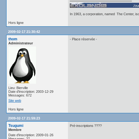
In 1963, a corporation, named The Center, iso
Hors ligne
2009-02-17 21:30:42
thom
- Place réservée -
Administrateur
Lieu: Bierville
Date d'inscription: 2003-12-29
Messages: 672
Site web
Hors ligne
2009-02-17 21:59:23
Tsugumi
Pré-inscriptions ????
Membre
Date d'inscription: 2009-01-26
Messages: 27