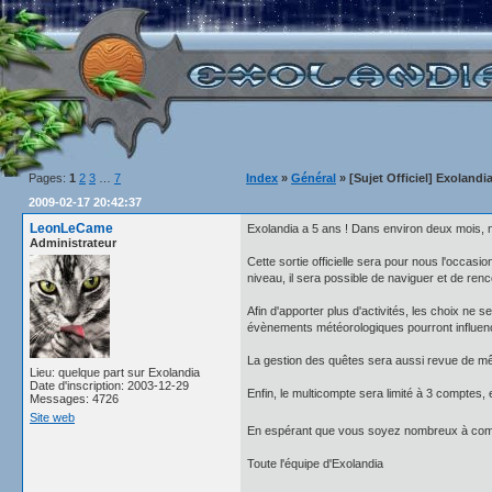
Pages:
1
2
3
…
7
Index
»
Général
» [Sujet Officiel] Exolandi
2009-02-17 20:42:37
LeonLeCame
Exolandia a 5 ans ! Dans environ deux mois, no
Administrateur
Cette sortie officielle sera pour nous l'occas
niveau, il sera possible de naviguer et de renc
Afin d'apporter plus d'activités, les choix ne
évènements météorologiques pourront influencer
La gestion des quêtes sera aussi revue de mêm
Lieu: quelque part sur Exolandia
Date d'inscription: 2003-12-29
Enfin, le multicompte sera limité à 3 comptes, 
Messages: 4726
Site web
En espérant que vous soyez nombreux à comm
Toute l'équipe d'Exolandia