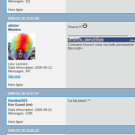
Messages: 311
Hors ligne
2009-02-18 13:01:08
alister
Hourra !!!
Membre
Comment trouvez-vous ma belle permanente 
Bizzzé@+
Lieu: Lismore
Date d'inscription: 2005-05-12
Messages: 347
Site web
Hors ligne
2009-02-18 14:17:47
Hanibal363
Ca fait plaisir ^^
Exo Guard (tm)
Date d'inscription: 2005-08-01
Messages: 1285
Hors ligne
2009-02-18 14:25:22