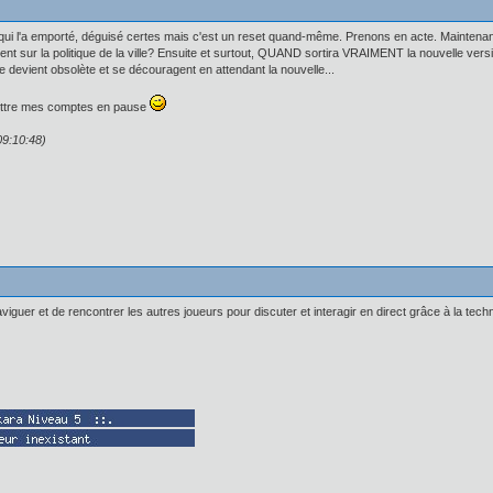
t qui l'a emporté, déguisé certes mais c'est un reset quand-même. Prenons en acte. Maintena
ment sur la politique de la ville? Ensuite et surtout, QUAND sortira VRAIMENT la nouvell
le devient obsolète et se découragent en attendant la nouvelle...
mettre mes comptes en pause
09:10:48)
aviguer et de rencontrer les autres joueurs pour discuter et interagir en direct grâce à la tech