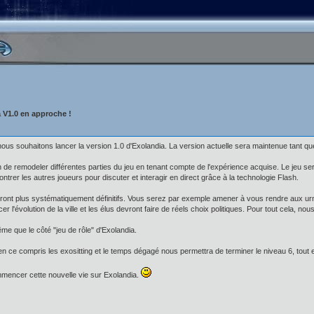
a V1.0 en approche !
us souhaitons lancer la version 1.0 d'Exolandia. La version actuelle sera maintenue tant que so
ion de remodeler différentes parties du jeu en tenant compte de l'expérience acquise. Le jeu s
ontrer les autres joueurs pour discuter et interagir en direct grâce à la technologie Flash.
 seront plus systématiquement définitifs. Vous serez par exemple amener à vous rendre aux urn
 l'évolution de la ville et les élus devront faire de réels choix politiques. Pour tout cela, 
e que le côté "jeu de rôle" d'Exolandia.
en ce compris les exositting et le temps dégagé nous permettra de terminer le niveau 6, tout en 
encer cette nouvelle vie sur Exolandia.