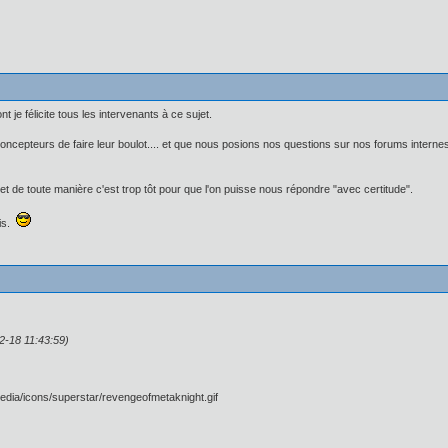
 je félicite tous les intervenants à ce sujet.
concepteurs de faire leur boulot.... et que nous posions nos questions sur nos forums intern
et de toute manière c'est trop tôt pour que l'on puisse nous répondre "avec certitude".
vis.
2-18 11:43:59)