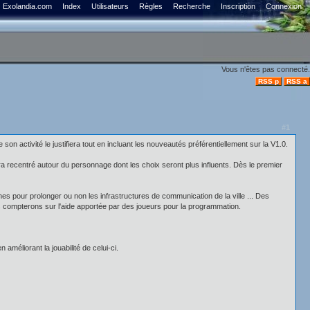
Exolandia.com
Index
Utilisateurs
Règles
Recherche
Inscription
Connexion
Vous n'êtes pas connecté.
RSS p
RSS a
#1
n activité le justifiera tout en incluant les nouveautés préférentiellement sur la V1.0.
era recentré autour du personnage dont les choix seront plus influents. Dès le premier
es pour prolonger ou non les infrastructures de communication de la ville ... Des
nous compterons sur l'aide apportée par des joueurs pour la programmation.
améliorant la jouabilité de celui-ci.