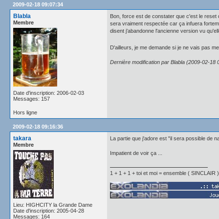
2009-02-18 09:07:34
Blabla
Bon, force est de constater que c'est le rese
Membre
sera vraiment respectée car ça infuera forte
disent j'abandonne l'ancienne version vu qu'el
D'ailleurs, je me demande si je ne vais pas 
Dernière modification par Blabla (2009-02-18 
Date d'inscription: 2006-02-03
Messages: 157
Hors ligne
2009-02-18 09:16:36
takara
La partie que j'adore est "il sera possible de n
Membre
Impatient de voir ça ...
1 + 1 + 1 + toi et moi = ensemble ( SINCLAIR )
Lieu: HIGHCITY la Grande Dame
Date d'inscription: 2005-04-28
Messages: 164