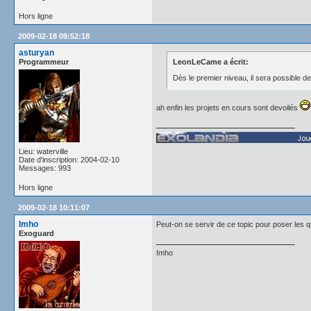
Hors ligne
2009-02-18 09:52:18
asturyan
Programmeur
LeonLeCame a écrit:
Dès le premier niveau, il sera possible de
ah enfin les projets en cours sont devoilés
Lieu: waterville
Date d'inscription: 2004-02-10
Messages: 993
Hors ligne
2009-02-18 10:11:07
Imho
Peut-on se servir de ce topic pour poser les q
Exoguard
Imho