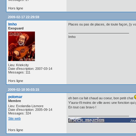
Hors ligne
2009-02-17 22:29:59
Imho
Places ou pas de places, de toute façon, j'y va
Exoguard
Imho
Lieu: Kriekcity
Date d'inscription: 2007-03-14
Messages: 111
Hors ligne
2009-02-18 00:03:15
polomar
eh ben ca fait chaud au coeur, bon petit chat
Membre
Y'aura-t'il moins de ville avec une fonction qu
Lieu: Exolandia-Lismore
En tout cas bravo !
Date d'inscription: 2005-09-14
Messages: 324
Site web
Hors ligne