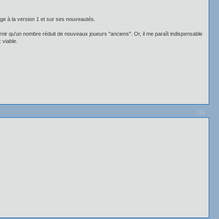
age à la version 1 et sur ses nouveautés.
ournir qu'un nombre réduit de nouveaux joueurs "anciens". Or, il me paraît indispensable
 viable.
#15