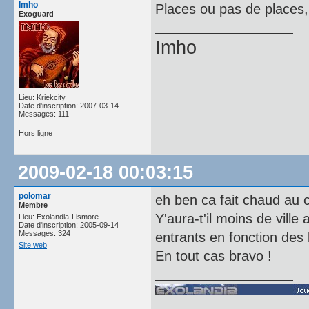
Imho
Places ou pas de places, 
Exoguard
Imho
Lieu: Kriekcity
Date d'inscription: 2007-03-14
Messages: 111
Hors ligne
2009-02-18 00:03:15
polomar
eh ben ca fait chaud au 
Membre
Y'aura-t'il moins de vill
Lieu: Exolandia-Lismore
Date d'inscription: 2005-09-14
Messages: 324
entrants en fonction des 
Site web
En tout cas bravo !