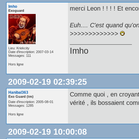
Imho
merci Leon ! ! ! ! Et enco
Exoguard
Euh.... C'est quand qu
>>>>>>>>>>>>>
Lieu: Kriekcity
Imho
Date d'inscription: 2007-03-14
Messages: 111
Hors ligne
2009-02-19 02:39:25
Hanibal363
Comme quoi , en croyant q
Exo Guard (tm)
vérité , ils bossaient c
Date d'inscription: 2005-08-01
Messages: 1285
Hors ligne
2009-02-19 10:00:08