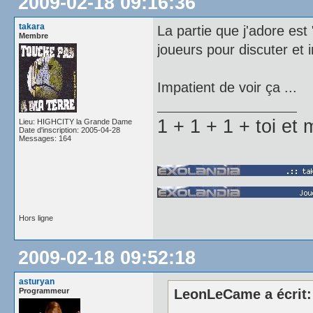
2009-02-18 09:16:36
takara
La partie que j'adore est 
Membre
joueurs pour discuter et i
Impatient de voir ça ...
1 + 1 + 1 + toi e
Lieu: HIGHCITY la Grande Dame
Date d'inscription: 2005-04-28
Messages: 164
Hors ligne
2009-02-18 09:52:18
asturyan
Programmeur
LeonLeCame a écrit: