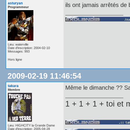
asturyan
ils ont jamais arrêtés de 
Programmeur
Lieu: waterville
Date d'inscription: 2004-02-10
Messages: 993
Hors ligne
2009-02-19 11:46:54
takara
Même le dimanche ?? Sac
Membre
1 + 1 + 1 + toi e
Lieu: HIGHCITY la Grande Dame
Date d'inscription: 2005-04-28