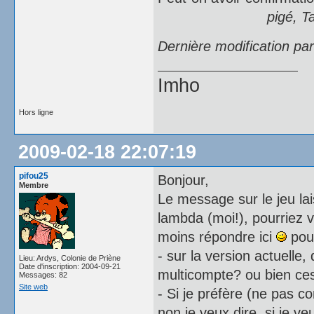
pigé, T
Dernière modification pa
Imho
Hors ligne
2009-02-18 22:07:19
pifou25
Bonjour,
Membre
Le message sur le jeu la
lambda (moi!), pourriez 
moins répondre ici
pour
- sur la version actuelle,
Lieu: Ardys, Colonie de Priène
Date d'inscription: 2004-09-21
multicompte? ou bien ces
Messages: 82
Site web
- Si je préfère (ne pas 
non je veux dire, si je ve