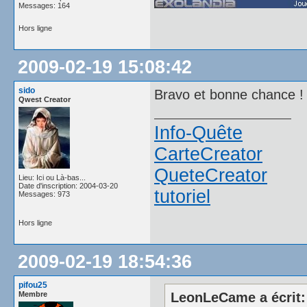
Messages: 164
Hors ligne
2009-02-19 15:08:42
sido
Bravo et bonne chance 
Qwest Creator
Info-Quête
CarteCreator
QueteCreator
Lieu: Ici ou Là-bas...
Date d'inscription: 2004-03-20
tutoriel
Messages: 973
Hors ligne
2009-02-19 18:54:36
pifou25
Membre
LeonLeCame a écrit: