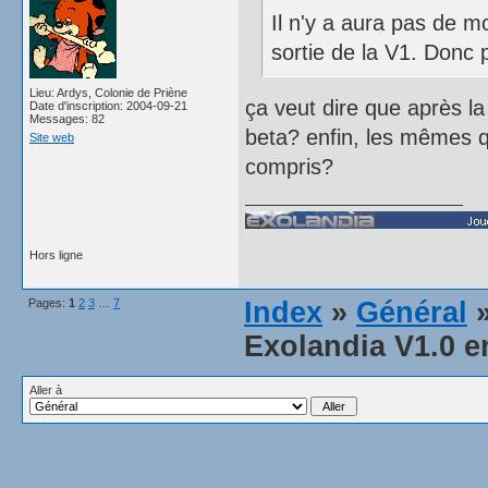
Il n'y a aura pas de m
sortie de la V1. Donc 
Lieu: Ardys, Colonie de Priène
ça veut dire que après la 
Date d'inscription: 2004-09-21
Messages: 82
beta? enfin, les mêmes qu
Site web
compris?
Hors ligne
Pages:
1
2
3
…
7
Index
»
Général
»
Exolandia V1.0 e
Aller à