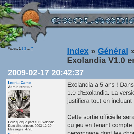
Pages:
1
2
3
…
7
Index
»
Général
»
Exolandia V1.0 e
2009-02-17 20:42:37
LeonLeCame
Exolandia a 5 ans ! Dans
Administrateur
1.0 d'Exolandia. La versi
justifiera tout en incluan
Cette sortie officielle se
Lieu: quelque part sur Exolandia
du jeu en tenant compte 
Date d'inscription: 2003-12-29
Messages: 4726
personnage dont les choix