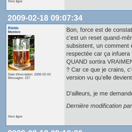
Hors ligne
2009-02-18 09:07:34
Blabla
Bon, force est de constat
Membre
c'est un reset quand-mê
subsistent, un comment ê
respectée car ça infuera f
QUAND sortira VRAIME
? Car ce que je crains, c
Date d'inscription: 2006-02-03
version vu qu'elle devien
Messages: 157
D'ailleurs, je me deman
Dernière modification pa
Hors ligne