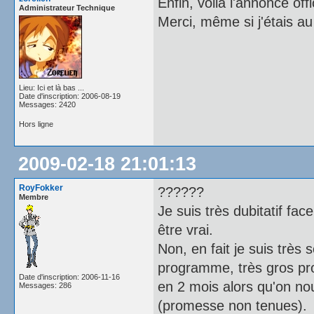
Enfin, voilà l'annonce offic
Administrateur Technique
Merci, même si j'étais au
Lieu: Ici et là bas ...
Date d'inscription: 2006-08-19
Messages: 2420
Hors ligne
2009-02-18 21:01:13
RoyFokker
??????
Membre
Je suis très dubitatif fa
être vrai.
Non, en fait je suis très 
programme, très gros pr
Date d'inscription: 2006-11-16
en 2 mois alors qu'on no
Messages: 286
(promesse non tenues).